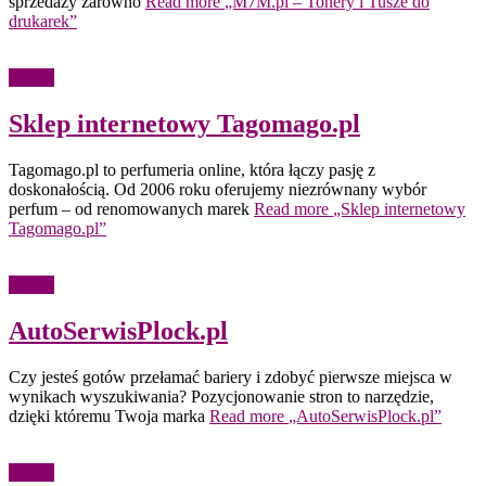
sprzedaży zarówno
Read more
„M7M.pl – Tonery i Tusze do
drukarek”
Usługi
Sklep internetowy Tagomago.pl
Tagomago.pl to perfumeria online, która łączy pasję z
doskonałością. Od 2006 roku oferujemy niezrównany wybór
perfum – od renomowanych marek
Read more
„Sklep internetowy
Tagomago.pl”
Usługi
AutoSerwisPlock.pl
Czy jesteś gotów przełamać bariery i zdobyć pierwsze miejsca w
wynikach wyszukiwania? Pozycjonowanie stron to narzędzie,
dzięki któremu Twoja marka
Read more
„AutoSerwisPlock.pl”
Usługi