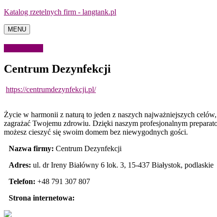
Katalog rzetelnych firm - langtank.pl
MENU
Dom i ogród
Centrum Dezynfekcji
https://centrumdezynfekcji.pl/
Życie w harmonii z naturą to jeden z naszych najważniejszych celów, 
zagrażać Twojemu zdrowiu. Dzięki naszym profesjonalnym preparat
możesz cieszyć się swoim domem bez niewygodnych gości.
Nazwa firmy:
Centrum Dezynfekcji
Adres:
ul. dr Ireny Białówny 6 lok. 3
,
15-437 Białystok
,
podlaskie
Telefon:
+48 791 307 807
Strona internetowa: